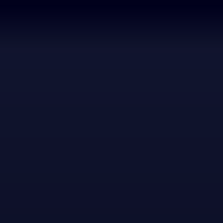
Liigu põhisisu juurde