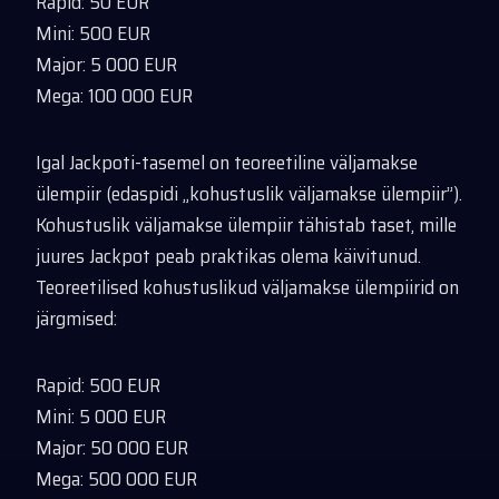
Rapid: 50 EUR

Mini: 500 EUR

Major: 5 000 EUR

Mega: 100 000 EUR
Igal Jackpoti-tasemel on teoreetiline väljamakse 
ülempiir (edaspidi „kohustuslik väljamakse ülempiir”). 
Kohustuslik väljamakse ülempiir tähistab taset, mille 
juures Jackpot peab praktikas olema käivitunud. 
Teoreetilised kohustuslikud väljamakse ülempiirid on 
järgmised:
Rapid: 500 EUR

Mini: 5 000 EUR

Major: 50 000 EUR

Mega: 500 000 EUR