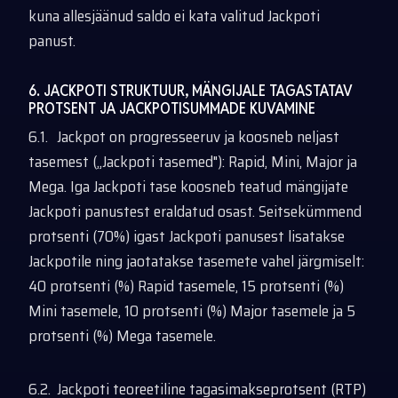
kuna allesjäänud saldo ei kata valitud Jackpoti 
panust.
6. JACKPOTI STRUKTUUR, MÄNGIJALE TAGASTATAV 
PROTSENT JA JACKPOTISUMMADE KUVAMINE
6.1.	Jackpot on progresseeruv ja koosneb neljast 
tasemest („Jackpoti tasemed"): Rapid, Mini, Major ja 
Mega. Iga Jackpoti tase koosneb teatud mängijate 
Jackpoti panustest eraldatud osast. Seitsekümmend 
protsenti (70%) igast Jackpoti panusest lisatakse 
Jackpotile ning jaotatakse tasemete vahel järgmiselt: 
40 protsenti (%) Rapid tasemele, 15 protsenti (%) 
Mini tasemele, 10 protsenti (%) Major tasemele ja 5 
protsenti (%) Mega tasemele.
6.2.	Jackpoti teoreetiline tagasimakseprotsent (RTP) 