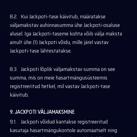
8.2.	 Kui Jackpoti-tase käivitub, määratakse 
väljamakstav auhinnasumma ühe Jackpoti-osaluse 
alusel. Iga Jackpoti-taseme kohta võib välja maksta 
ainult ühe (1) Jackpoti võidu, mille järel vastav 
Jackpoti-tase lähtestatakse.
8.3.	 Jackpoti lõplik väljamakstav summa on see 
summa, mis on meie hasartmängusüsteemis 
registreeritud hetkel, mil vastav Jackpoti-tase 
käivitub.
9. JACKPOTI VÄLJAMAKSMINE
9.1.	 Jackpoti võidud kantakse registreeritud 
kasutaja hasartmängukontole automaatselt ning 