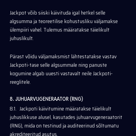
Jackpot võib siiski käivituda igal hetkel selle 
algsumma ja teoreetilise kohustusliku väljamakse 
ülempiiri vahel. Tulemus määratakse täielikult 
juhuslikult.
Pärast võidu väljamaksmist lähtestatakse vastav 
Jackpoti-tase selle algsummale ning panuste 
kogumine algab uuesti vastavalt neile Jackpoti-
reeglitele.
8. JUHUARVUGENERAATOR (RNG)
8.1.	Jackpoti käivitumine määratakse täielikult 
juhuslikkuse alusel, kasutades juhuarvugeneraatorit 
(RNG), mida on testinud ja auditeerinud sõltumatu 
akrediteeritud asutus.