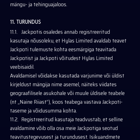
mängu- ja tehinguajaloos.
11. TURUNDUS
11.1.	 Jackpotis osaledes annab registreeritud 
kasutaja nõusoleku, et Hylas Limited avaldab teavet 
Jackpoti tulemuste kohta eesmärgiga teavitada 
Jackpotist ja Jackpoti võitudest Hylas Limited 
veebisaidil.

Avaldamisel võidakse kasutada varjunime või üldist 
kirjeldust mängija nime asemel, näiteks viidates 
geograafilisele asukohale või muule üldisele teabele 
(nt „Naine Riiast“), koos teabega vastava Jackpoti-
taseme ja võidusumma kohta.

11.2.	 Registreeritud kasutaja teadvustab, et selline 
avaldamine võib olla osa meie Jackpotiga seotud 
teavitustegevusest ja turundusest. Isikuandmete 