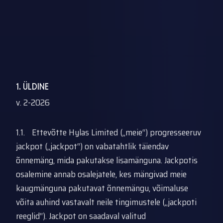
1. ÜLDINE
v. 2-2026
1.1.	Ettevõtte Hylas Limited („meie“) progresseeruv 
jackpot („jackpot“) on vabatahtlik täiendav 
õnnemäng, mida pakutakse lisamänguna. Jackpotis 
osalemine annab osalejatele, kes mängivad meie 
kaugmänguna pakutavat õnnemängu, võimaluse 
võita auhind vastavalt neile tingimustele („jackpoti 
reeglid“). Jackpot on saadaval valitud 