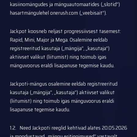
kasiinomängudes ja mänguautomaatides („slotid“) 
hasartmängulehel onerush.com („veebisait“).
Jackpot koosneb neljast progressiivsest tasemest: 
Rapid, Mini, Major ja Mega. Osalemine eeldab 
registreeritud kasutaja („mängija“, „kasutaja“) 
aktiivset valikut (liitumist) ning toimub igas 
mänguvoorus eraldi lisapanuse tegemise kaudu.
Jackpoti-mängus osalemine eeldab registreeritud 
kasutaja („mängija“, „kasutaja“) aktiivset valikut 
(liitumist) ning toimub igas mänguvoorus eraldi 
lisapanuse tegemise kaudu.
1.2.	Need Jackpoti reeglid kehtivad alates 20.05.2026 
ja moodustavad „mängu eritingimused“ vastavalt 