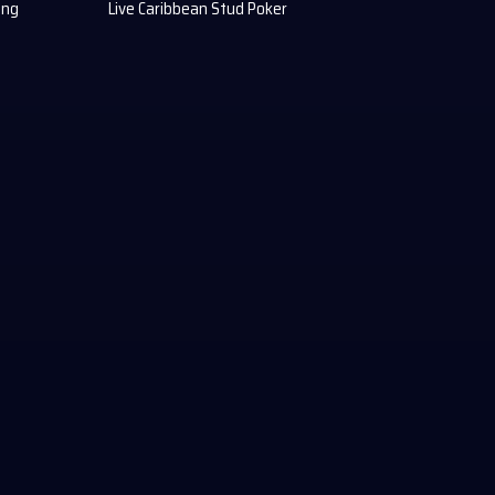
ing
Live Caribbean Stud Poker
Live Craps