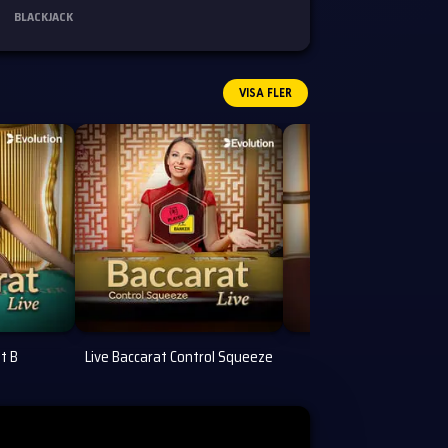
BLACKJACK
VISA FLER
t B
Live Baccarat Control Squeeze
Live Lightning Baccar