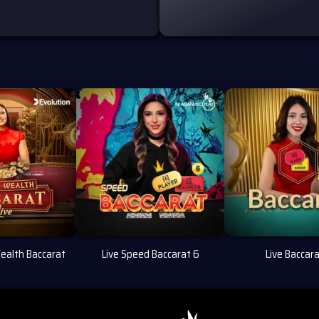
ealth Baccarat
Live Speed Baccarat 6
Live Baccara