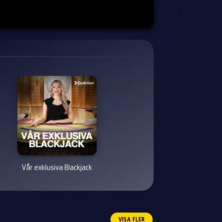
Vår exklusiva Blackjack
VISA FLER