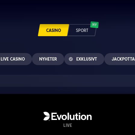
NY
CASINO
SPORT
LIVE CASINO
NYHETER
EXKLUSIVT
JACKPOTTA
LIVE