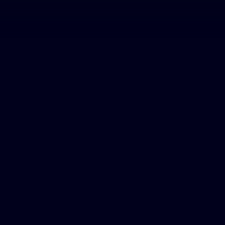
AUTEN
Upplev ett fant