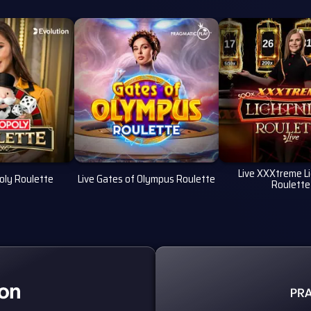
Live XXXtreme L
oly Roulette
Live Gates of Olympus Roulette
Roulette