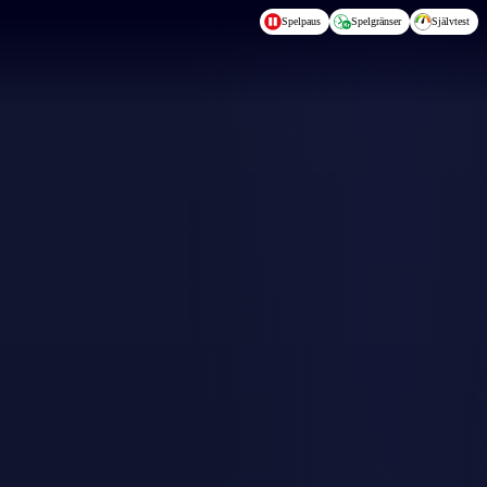
Hoppa till huvudinnehållet
Spelpaus
Spelgränser
Självtest