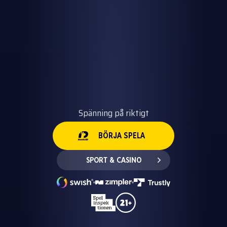
Spänning på riktigt
BÖRJA SPELA
SPORT & CASINO