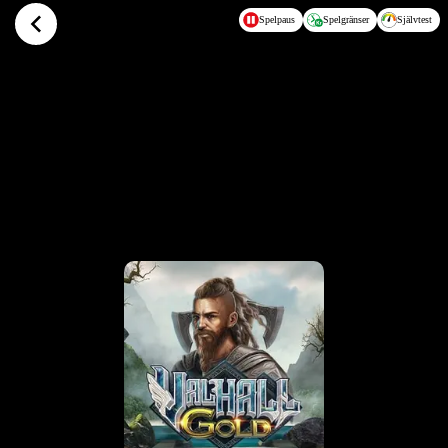
Hoppa till huvudinnehållet
Spelpaus
Spelgränser
Självtest