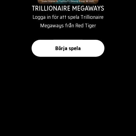
TRILLIONAIRE MEGAWAYS
Logga in för att spela Trillionaire
Megaways från Red Tiger
Börja spela