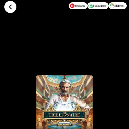
Hoppa till huvudinnehållet
Spelpaus
Spelgränser
Självtest