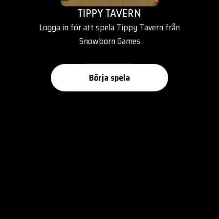
TIPPY TAVERN
Logga in för att spela Tippy Tavern från
Snowborn Games
Börja spela