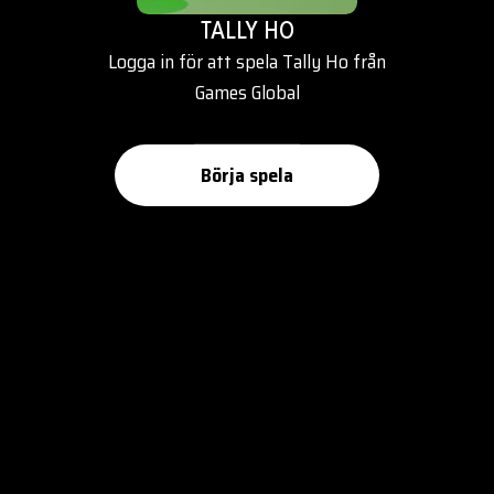
TALLY HO
Logga in för att spela Tally Ho från
Games Global
Börja spela