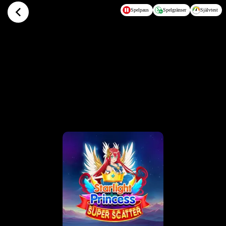
Hoppa till huvudinnehållet
Spelpaus
Spelgränser
Självtest