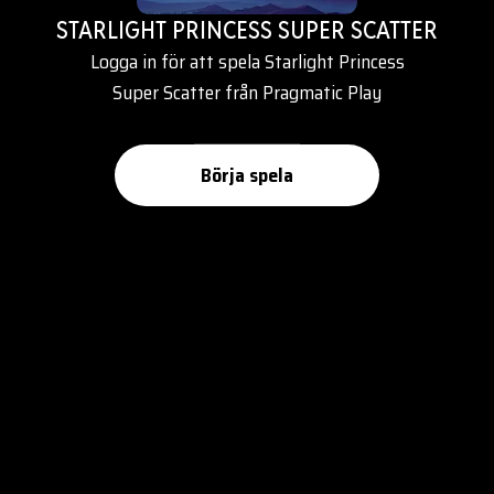
STARLIGHT PRINCESS SUPER SCATTER
Logga in för att spela Starlight Princess
Super Scatter från Pragmatic Play
Börja spela