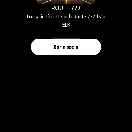
ROUTE 777
Logga in för att spela Route 777 från
ELK
Börja spela