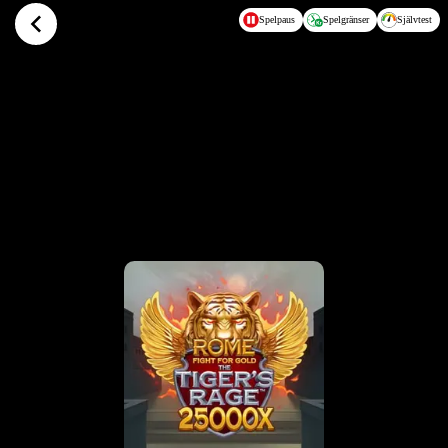
Hoppa till huvudinnehållet
Spelpaus
Spelgränser
Självtest