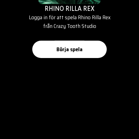
RHINO RILLA REX
Logga in för att spela Rhino Rilla Rex
från Crazy Tooth Studio
Börja spela