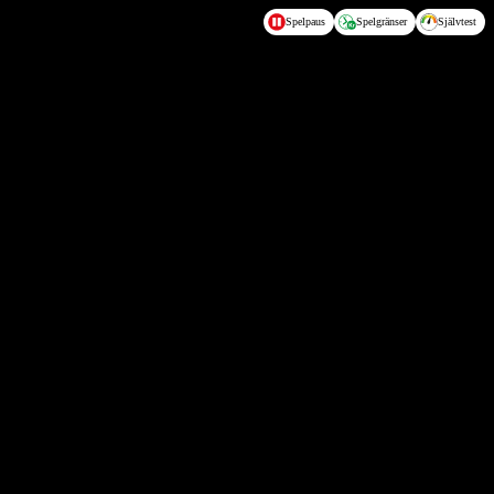
Spelpaus
Spelgränser
Självtest