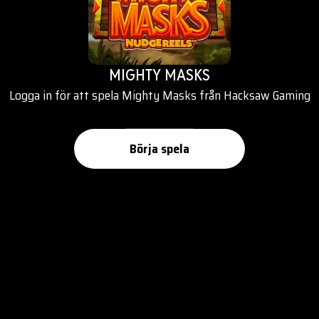
MIGHTY MASKS
Logga in för att spela Mighty Masks från Hacksaw Gaming
Börja spela