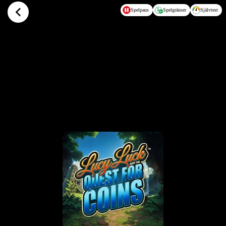
Hoppa till huvudinnehållet
Spelpaus
Spelgränser
Självtest