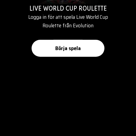
LIVE WORLD CUP ROULETTE
Logga in för att spela Live World Cup
Roulette från Evolution
Börja spela