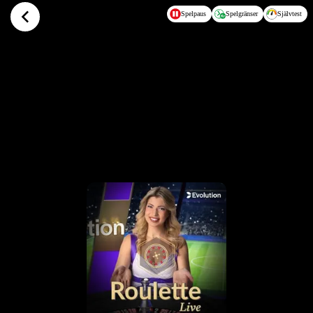
Hoppa till huvudinnehållet
Spelpaus
Spelgränser
Självtest