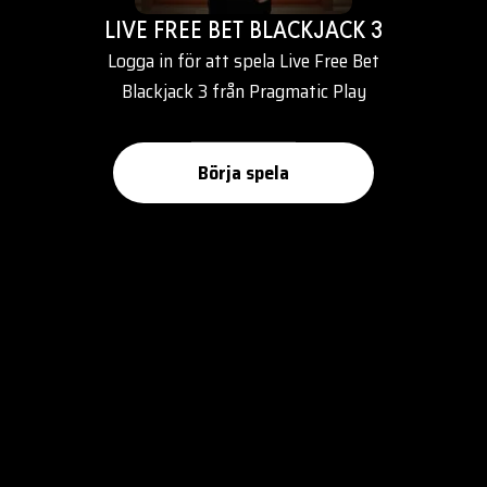
LIVE FREE BET BLACKJACK 3
Logga in för att spela Live Free Bet
Blackjack 3 från Pragmatic Play
Börja spela