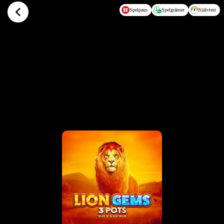
Hoppa till huvudinnehållet
Spelpaus
Spelgränser
Självtest