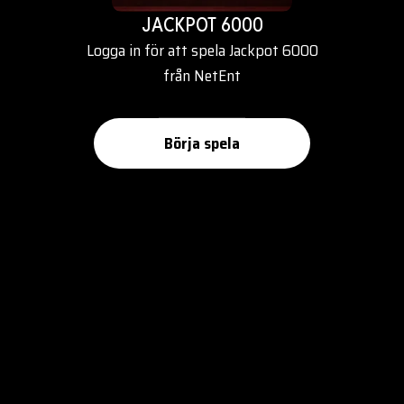
JACKPOT 6000
Logga in för att spela Jackpot 6000
från NetEnt
Börja spela