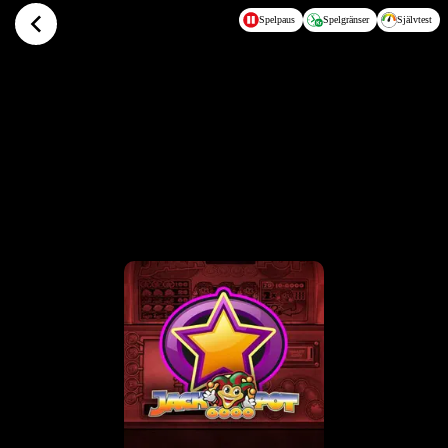
Hoppa till huvudinnehållet
Spelpaus
Spelgränser
Självtest