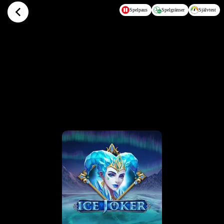
Hoppa till huvudinnehållet
Spelpaus
Spelgränser
Självtest