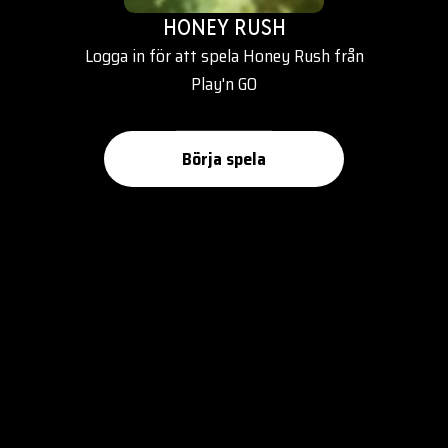
HONEY RUSH
Logga in för att spela Honey Rush från
Play'n GO
Börja spela