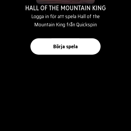
HALL OF THE MOUNTAIN KING
Logga in för att spela Hall of the
Mountain King från Quickspin
Börja spela