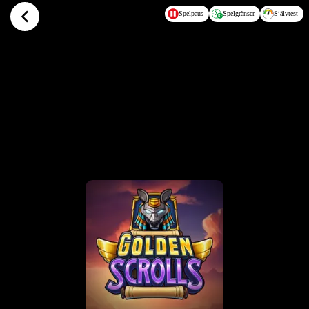
Hoppa till huvudinnehållet
Spelpaus
Spelgränser
Självtest