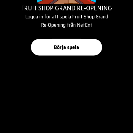
FRUIT SHOP GRAND RE-OPENING
Logga in för att spela Fruit Shop Grand
Re-Opening från NetEnt
Börja spela