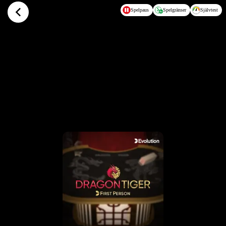
Hoppa till huvudinnehållet
Spelpaus
Spelgränser
Självtest