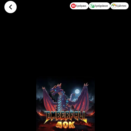
Hoppa till huvudinnehållet
Spelpaus
Spelgränser
Självtest