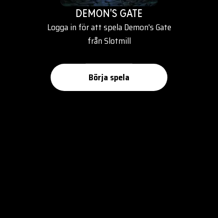
DEMON'S GATE
Logga in för att spela Demon's Gate
från Slotmill
Börja spela