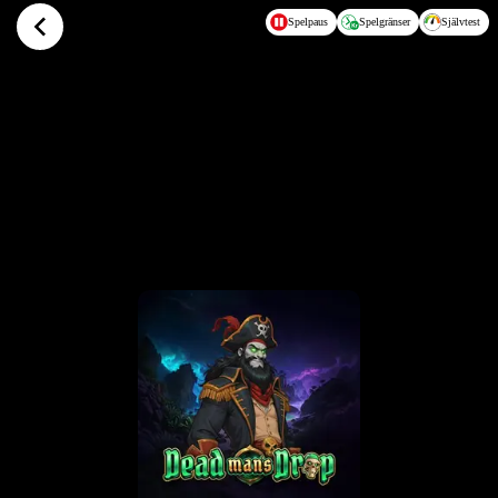
Hoppa till huvudinnehållet
Spelpaus
Spelgränser
Självtest