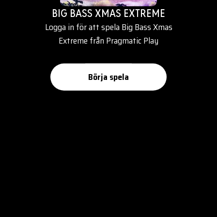
BIG BASS XMAS EXTREME
Logga in för att spela Big Bass Xmas
Extreme från Pragmatic Play
Börja spela