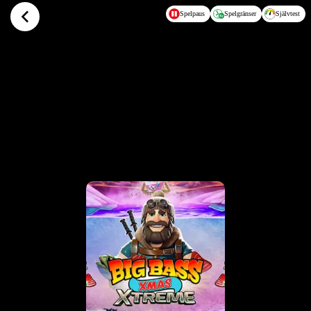
Hoppa till huvudinnehållet
Spelpaus
Spelgränser
Självtest