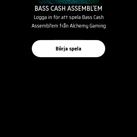
BASS CASH ASSEMBL'EM
Logga in för att spela Bass Cash
Assembl'em från Alchemy Gaming
Börja spela