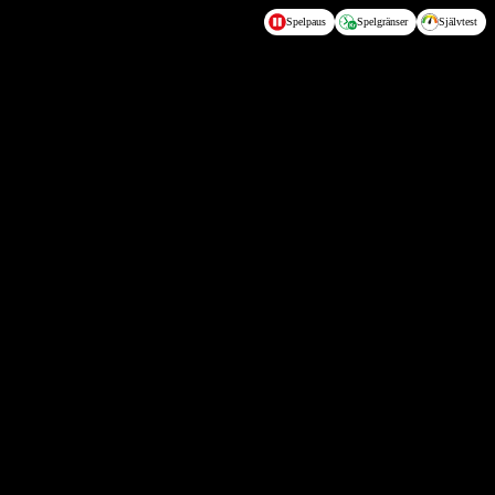
Spelpaus
Spelgränser
Självtest