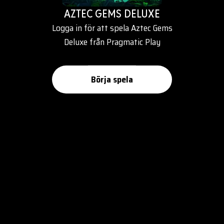
AZTEC GEMS DELUXE
Logga in för att spela Aztec Gems
Deluxe från Pragmatic Play
Börja spela