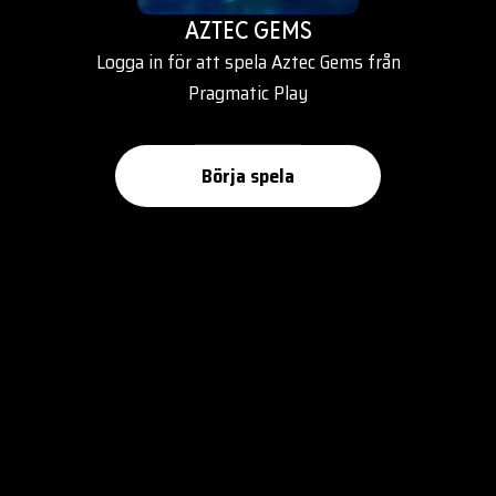
AZTEC GEMS
Logga in för att spela Aztec Gems från
Pragmatic Play
Börja spela