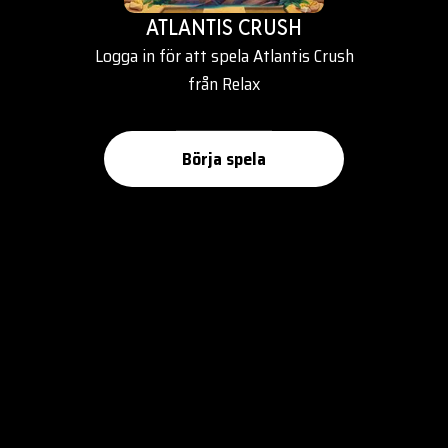
ATLANTIS CRUSH
Logga in för att spela Atlantis Crush
från Relax
Börja spela