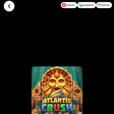
Hoppa till huvudinnehållet
Spelpaus
Spelgränser
Självtest