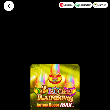
Hoppa till huvudinnehållet
Spelpaus
Spelgränser
Självtest