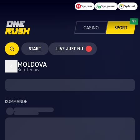
Hoppa till huvudinnehållet
Spelpaus
Spelgränser
Självtest
NY
CASINO
SPORT
START
LIVE JUST NU
MOLDOVA
Bordtennis
KOMMANDE