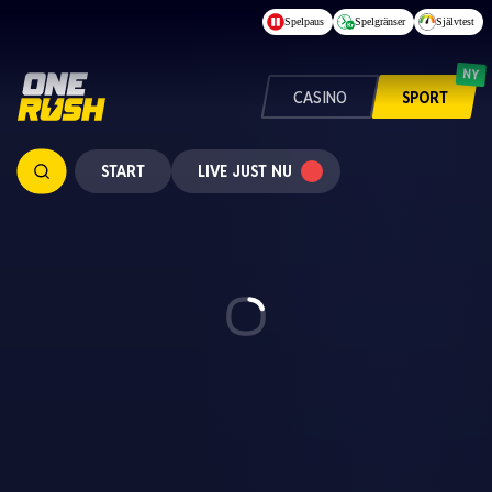
Hoppa till huvudinnehållet
Spelpaus
Spelgränser
Självtest
NY
CASINO
SPORT
START
LIVE JUST NU