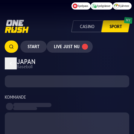
Hoppa till huvudinnehållet
Spelpaus
Spelgränser
Självtest
NY
CASINO
SPORT
START
LIVE JUST NU
JAPAN
Baseboll
KOMMANDE