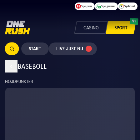
Hoppa till huvudinnehållet
Spelpaus
Spelgränser
Självtest
NY
CASINO
SPORT
START
LIVE JUST NU
BASEBOLL
HÖJDPUNKTER