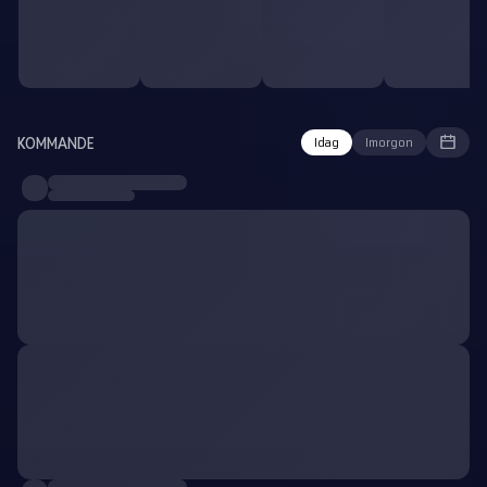
Idag
Imorgon
KOMMANDE