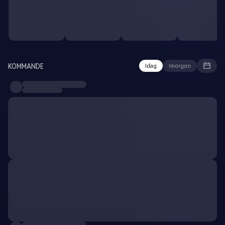
Idag
Imorgon
KOMMANDE