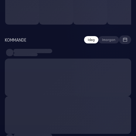
Idag
Imorgon
KOMMANDE