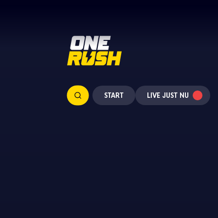
Hoppa till huvudinnehållet
START
LIVE JUST NU