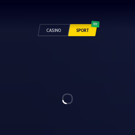
NY
CASINO
SPORT