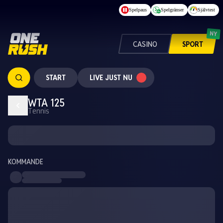
Hoppa till huvudinnehållet
Spelpaus
Spelgränser
Självtest
NY
CASINO
SPORT
START
LIVE JUST NU
WTA 125
Tennis
KOMMANDE