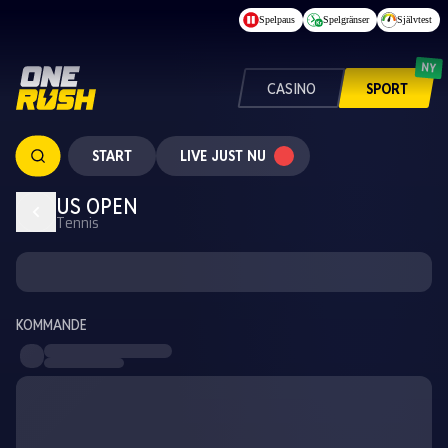
Hoppa till huvudinnehållet
Spelpaus
Spelgränser
Självtest
NY
CASINO
SPORT
START
LIVE JUST NU
US OPEN
Tennis
KOMMANDE