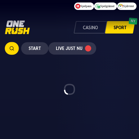
Hoppa till huvudinnehållet
Spelpaus
Spelgränser
Självtest
NY
CASINO
SPORT
START
LIVE JUST NU