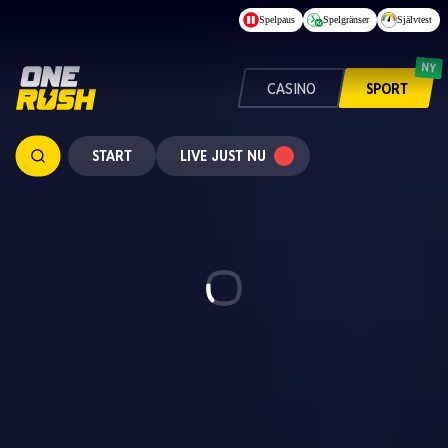
Hoppa till huvudinnehållet
Spelpaus
Spelgränser
Självtest
NY
CASINO
SPORT
START
LIVE JUST NU