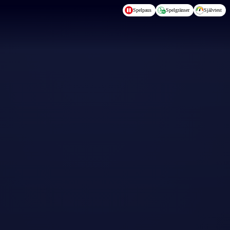
Spelpaus
Spelgränser
Självtest