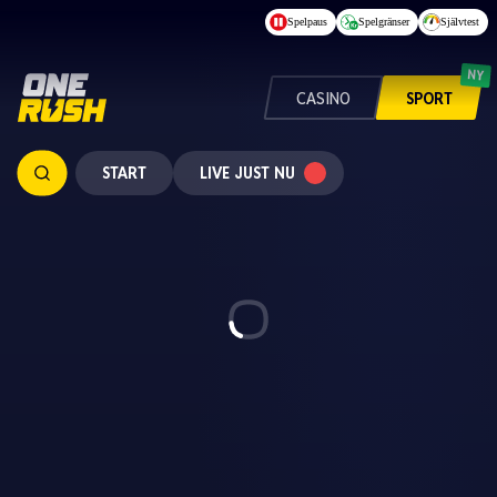
Hoppa till huvudinnehållet
Spelpaus
Spelgränser
Självtest
NY
CASINO
SPORT
START
LIVE JUST NU