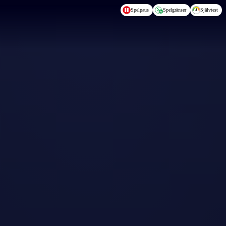
Spelpaus
Spelgränser
Självtest