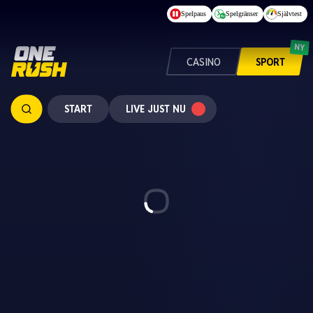
Hoppa till huvudinnehållet
Spelpaus
Spelgränser
Självtest
NY
CASINO
SPORT
START
LIVE JUST NU